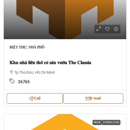
BIỆT THỰ, NHÀ PHỐ
𝐊𝐡𝐮 𝐧𝐡𝐚̀ 𝐥𝐢𝐞̂̀𝐧 𝐭𝐡𝐨̂̉ 𝐜𝐨́ 𝐬𝐚̂𝐧 𝐯𝐮̛𝐨̛̀𝐧 𝐓𝐡𝐞 𝐂𝐥𝐚𝐬𝐬𝐢𝐚
Tp.Thủ Đức, Hồ Chí Minh
36765
Call
E-mail
MUA
CHÍNH CHỦ