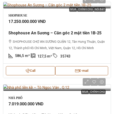
MUA
CHÍNH CHỦ
NỔI BẬT
SHOPHOUSE
17.250.000.000 VND
Shophouse An Sương – Căn góc 2 mặt tiền 1B-25
SHOPHOUSE CHỢ AN SƯƠNG QUẬN 12, Tân Hưng Thuận, Quận
12, Thành phố Hồ Chí Minh, Việt Nam, Quận 12, Hồ Chí Minh
586,5
m²
127,5
m²
35743
Call
E-mail
MUA
CHÍNH CHỦ
NHÀ PHỐ
7.019.000.000 VND