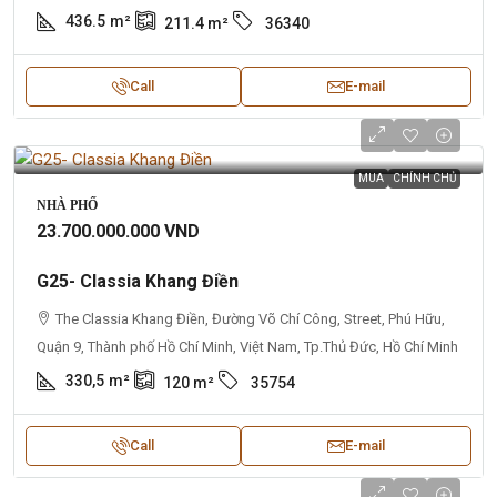
436.5
m²
211.4
m²
36340
Call
E-mail
MUA
CHÍNH CHỦ
NHÀ PHỐ
23.700.000.000 VND
G25- Classia Khang Điền
The Classia Khang Điền, Đường Võ Chí Công, Street, Phú Hữu,
Quận 9, Thành phố Hồ Chí Minh, Việt Nam, Tp.Thủ Đức, Hồ Chí Minh
330,5
m²
120
m²
35754
Call
E-mail