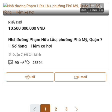
MUA
CHÍNH CHỦ
NHÀ PHỐ
10.500.000.000 VND
Nhà đường Phạm Hữu Lầu, phường Phú Mỹ, Quận 7
– Sổ hồng – Hẻm xe hơi
Quận 7, Hồ Chí Minh
90
m²
25394
Call
E-mail
1
2
3