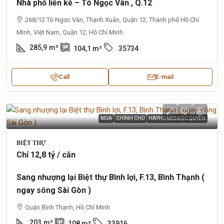
Nhà phố liền kề – Tô Ngọc Vân , Q.12
268/12 Tô Ngọc Vân, Thạnh Xuân, Quận 12, Thành phố Hồ Chí
Minh, Việt Nam, Quận 12, Hồ Chí Minh
285,9
m²
104,1
m²
35734
Call
E-mail
MUA
CHÍNH CHỦ
HAYHOMES ĐỘC QUYỀN
BIỆT THỰ
Chỉ 12,8 tỷ / căn
Sang nhượng lại Biệt thự Bình lợi, F.13, Bình Thạnh (
ngay sông Sài Gòn )
Quận Bình Thạnh, Hồ Chí Minh
203
m²
108
m²
33916