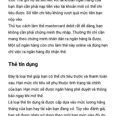
thôi. Thẻ ghi nợ sẽ liên kết với tài khoản ngân hàng của
bạn. Bạn cần phải nạp tiền vào tài khoản mới có thể chi
tiêu được. Số tiền chi tiêu không vượt quá mức tiền bạn
nộp vào.
Thủ tục cách làm thẻ mastercard debit rất dễ dàng, bạn
không cần phải chứng minh thu nhập. Thường thì chỉ cần
mang theo chứng minh nhân dân ra ngân hàng là được.
Một số ngân hàng còn cho làm thẻ này online và đúng hẹn
chỉ việc ra ngân hàng đó nhận thẻ.
Thẻ tín dụng
Đây là loại thẻ giúp bạn có thể chi tiêu trước và thanh toán
sau. Hạn mức chi tiêu sẽ phụ thuộc tình trạng tài chính
của bạn. Hạn mức sẽ được ngân hàng phê duyệt và thông
báo ngay khi mở thẻ.
Là loại thẻ tín dụng là được cấp dựa vào mức lương hằng
tháng của bạn hay tài sản bạn đang có. Tùy vào đánh giá,
bạn sẽ được phép sử dụng theo một hạn mức nào đó do