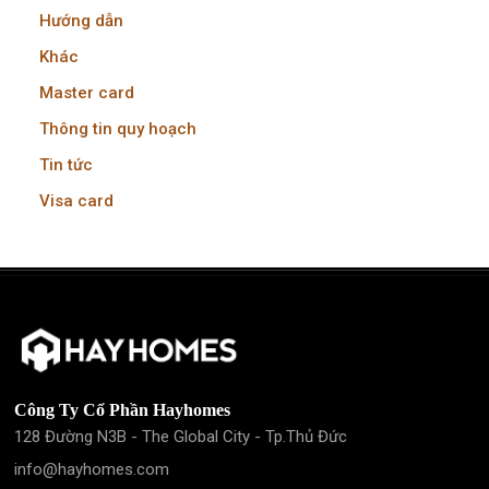
Hướng dẫn
Khác
Master card
Thông tin quy hoạch
Tin tức
Visa card
Công Ty Cổ Phần Hayhomes
128 Đường N3B - The Global City - Tp.Thủ Đức
info@hayhomes.com