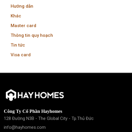
Hướng dẫn
Khác
Master card
Thông tin quy hoạch
Tin tức
Visa card
Công Ty Cổ Phần Hayhomes
128 Đường N3B - The Global City - Tp.Thủ Đức
info@hayhomes.com