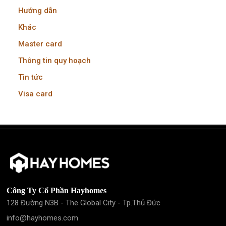
Hướng dẫn
Khác
Master card
Thông tin quy hoạch
Tin tức
Visa card
Công Ty Cổ Phần Hayhomes
128 Đường N3B - The Global City - Tp.Thủ Đức
info@hayhomes.com