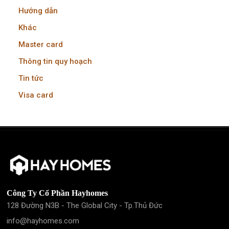
Hướng dẫn
Khác
Master card
Thông tin quy hoạch
Tin tức
Visa card
Công Ty Cổ Phần Hayhomes
128 Đường N3B - The Global City - Tp.Thủ Đức
info@hayhomes.com