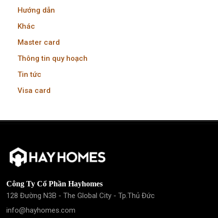
Hướng dẫn
Khác
Master card
Thông tin quy hoạch
Tin tức
Visa card
Công Ty Cổ Phần Hayhomes
128 Đường N3B - The Global City - Tp.Thủ Đức
info@hayhomes.com