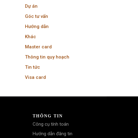
Dự án
Góc tư vấn
Hướng dẫn
Khác
Master card
Thông tin quy hoạch
Tin tức
Visa card
THÔNG TIN
Công cụ tính toán
Hướng dẫn đăng tin