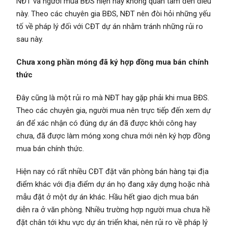
NĐT và người mua BĐS hiện nay không quan tâm đến điều
này. Theo các chuyên gia BĐS, NĐT nên đòi hỏi những yếu
tố về pháp lý đối với CĐT dự án nhằm tránh những rủi ro
sau này.
Chưa xong phần móng đã ký hợp đồng mua bán chính
thức
Đây cũng là một rủi ro mà NĐT hay gặp phải khi mua BĐS.
Theo các chuyên gia, người mua nên trực tiếp đến xem dự
án để xác nhận có đúng dự án đã được khởi công hay
chưa, đã được làm móng xong chưa mới nên ký hợp đồng
mua bán chính thức.
Hiện nay có rất nhiều CĐT đặt văn phòng bán hàng tại địa
điểm khác với địa điểm dự án họ đang xây dựng hoặc nhà
mẫu đặt ở một dự án khác. Hầu hết giao dịch mua bán
diễn ra ở văn phòng. Nhiều trường hợp người mua chưa hề
đặt chân tới khu vực dự án triển khai, nên rủi ro về pháp lý