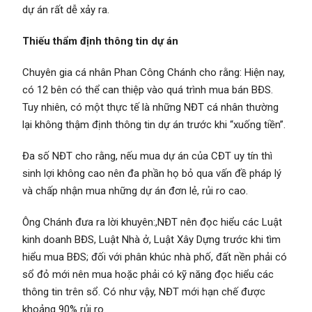
dự án rất dễ xảy ra.
Thiếu thẩm định thông tin dự án
Chuyên gia cá nhân Phan Công Chánh cho rằng: Hiện nay,
có 12 bên có thể can thiệp vào quá trình mua bán BĐS.
Tuy nhiên, có một thực tế là những NĐT cá nhân thường
lại không thậm định thông tin dự án trước khi “xuống tiền”.
Đa số NĐT cho rằng, nếu mua dự án của CĐT uy tín thì
sinh lợi không cao nên đa phần họ bỏ qua vấn đề pháp lý
và chấp nhận mua những dự án đơn lẻ, rủi ro cao.
Ông Chánh đưa ra lời khuyên:,NĐT nên đọc hiểu các Luật
kinh doanh BĐS, Luật Nhà ở, Luật Xây Dựng trước khi tìm
hiểu mua BĐS; đối với phân khúc nhà phố, đất nền phải có
sổ đỏ mới nên mua hoặc phải có kỹ năng đọc hiểu các
thông tin trên sổ. Có như vậy, NĐT mới hạn chế được
khoảng 90% rủi ro.