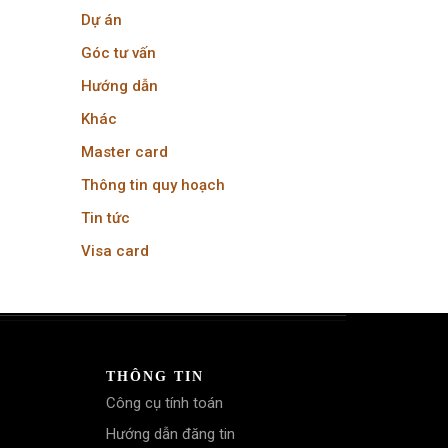
Dự án
Góc tư vấn
Hướng dẫn
Khác
Master card
Thông tin quy hoạch
Tin tức
Visa card
THÔNG TIN
Công cụ tính toán
Hướng dẫn đăng tin