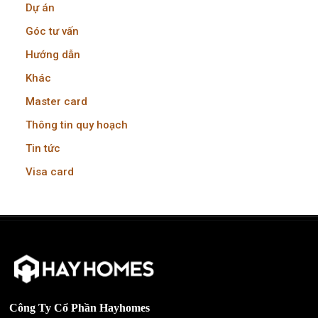
Dự án
Góc tư vấn
Hướng dẫn
Khác
Master card
Thông tin quy hoạch
Tin tức
Visa card
Công Ty Cổ Phần Hayhomes