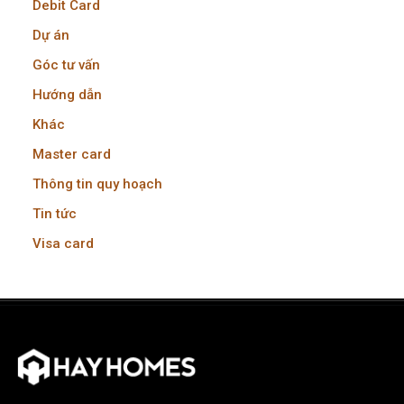
Debit Card
Dự án
Góc tư vấn
Hướng dẫn
Khác
Master card
Thông tin quy hoạch
Tin tức
Visa card