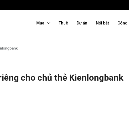
Mua
Thuê
Dự án
Nổi bật
Công 
enlongbank
riêng cho chủ thẻ Kienlongbank