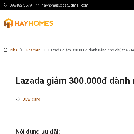
098482-3579
hayhomes.bds@gmail.com
Nhà
JCB card
Lazada giảm 300.000đ dành riêng cho chủ thẻ Ki
Lazada giảm 300.000đ dành 
JCB card
Nội dung ưu đãi: