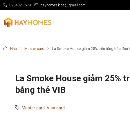
098482-3579
hayhomes.bds@gmail.com
Nhà
Master card
La Smoke House giảm 25% trên tổng hóa đơn k
La Smoke House giảm 25% tr
bằng thẻ VIB
Master card
,
Visa card