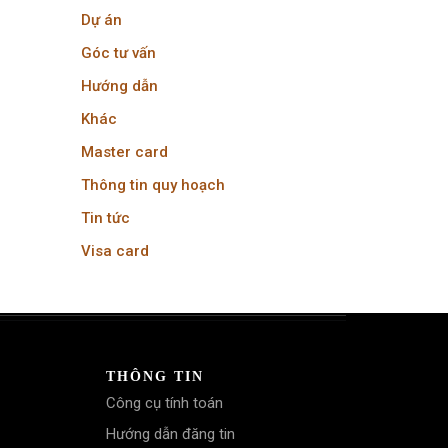
Dự án
Góc tư vấn
Hướng dẫn
Khác
Master card
Thông tin quy hoạch
Tin tức
Visa card
THÔNG TIN
Công cụ tính toán
Hướng dẫn đăng tin