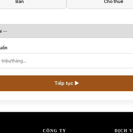
Bán
Cho thuê
uốn
Tiếp tục ▶
CÔNG TY
DỊCH 