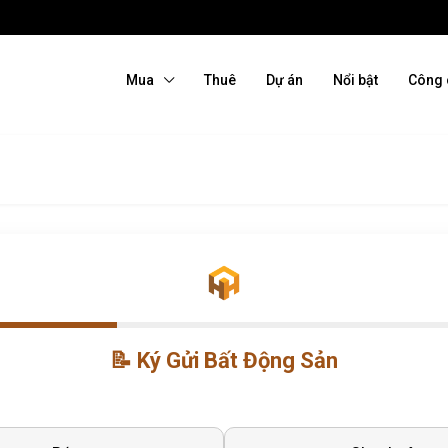
Mua
Thuê
Dự án
Nổi bật
Công 
📝 Ký Gửi Bất Động Sản