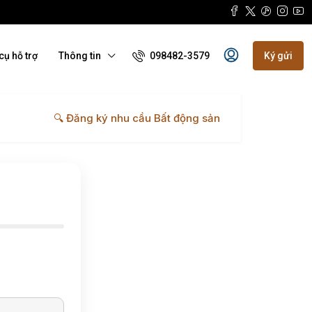
098482-3579
cụ hỗ trợ
Thông tin
Ký gửi
🔍 Đăng ký nhu cầu Bất động sản