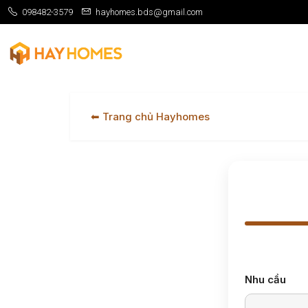
098482-3579
hayhomes.bds@gmail.com
⬅ Trang chủ Hayhomes
Nhu cầu