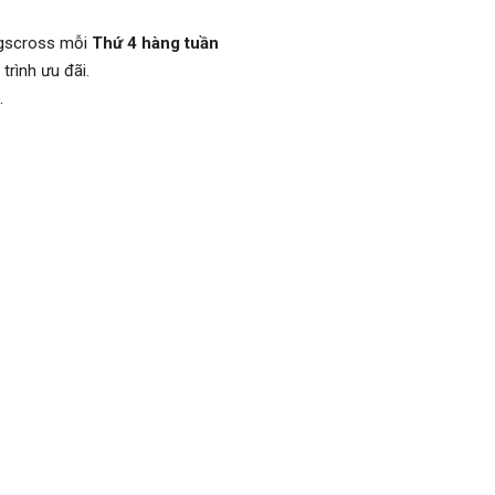
ngscross mỗi
Thứ 4 hàng tuần
rình ưu đãi.
.