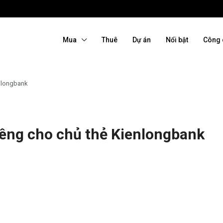
Mua
Thuê
Dự án
Nổi bật
Công 
enlongbank
iêng cho chủ thẻ Kienlongbank