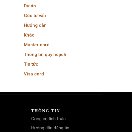
Dự án
Góc tư vấn
Hướng dẫn
Khác
Master card
Thông tin quy hoạch
Tin tức
Visa card
THÔNG TIN
Công cụ tính toán
Hướng dẫn đăng tin