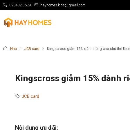
098482-3579
hayhomes.bds@gmail.com
Nhà
JCB card
Kingscross giảm 15% dành riêng cho chủ thẻ Ki
Kingscross giảm 15% dành r
JCB card
Nội dung ưu đãi: