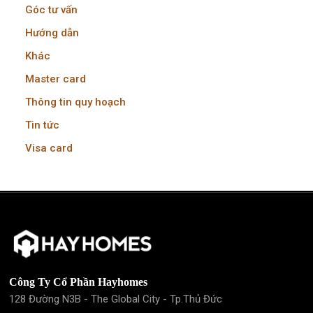
Góc tư vấn
Hướng dẫn
Khác
Master card
Thông tin quy hoạch
Tin tức
Visa card
Công Ty Cổ Phần Hayhomes
128 Đường N3B - The Global City - Tp.Thủ Đức