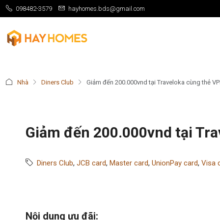
098482-3579
hayhomes.bds@gmail.com
Nhà
Diners Club
Giảm đến 200.000vnd tại Traveloka cùng thẻ V
Giảm đến 200.000vnd tại Tr
Diners Club
,
JCB card
,
Master card
,
UnionPay card
,
Visa 
Nội dung ưu đãi: