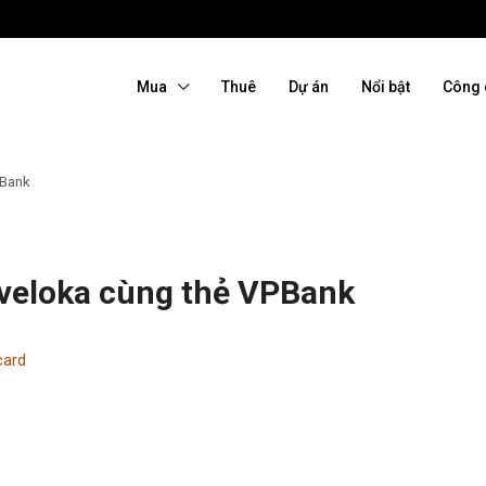
Mua
Thuê
Dự án
Nổi bật
Công 
PBank
aveloka cùng thẻ VPBank
card