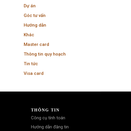
Dự án
Góc tư vấn
Hướng dẫn
Khác
Master card
Thông tin quy hoạch
Tin tức
Visa card
THÔNG TIN
Công cụ tính toán
Hướng dẫn đăng tin