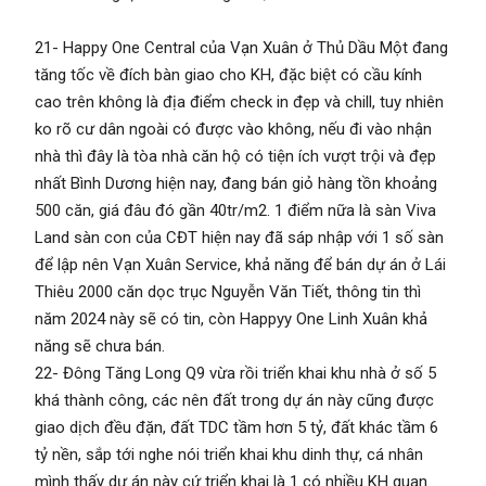
21- Happy One Central của Vạn Xuân ở Thủ Dầu Một đang
tăng tốc về đích bàn giao cho KH, đặc biệt có cầu kính
cao trên không là địa điểm check in đẹp và chill, tuy nhiên
ko rõ cư dân ngoài có được vào không, nếu đi vào nhận
nhà thì đây là tòa nhà căn hộ có tiện ích vượt trội và đẹp
nhất Bình Dương hiện nay, đang bán giỏ hàng tồn khoảng
500 căn, giá đâu đó gần 40tr/m2. 1 điểm nữa là sàn Viva
Land sàn con của CĐT hiện nay đã sáp nhập với 1 số sàn
để lập nên Vạn Xuân Service, khả năng để bán dự án ở Lái
Thiêu 2000 căn dọc trục Nguyễn Văn Tiết, thông tin thì
năm 2024 này sẽ có tin, còn Happyy One Linh Xuân khả
năng sẽ chưa bán.
22- Đông Tăng Long Q9 vừa rồi triển khai khu nhà ở số 5
khá thành công, các nên đất trong dự án này cũng được
giao dịch đều đặn, đất TDC tầm hơn 5 tỷ, đất khác tầm 6
tỷ nền, sắp tới nghe nói triển khai khu dinh thự, cá nhân
mình thấy dự án này cứ triển khai là 1 có nhiều KH quan