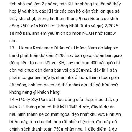
tích nhỏ mà làm 2 phòng, các KH từ phòng trọ lên sẽ thấy
hợp lý và thích, các KH từ các căn hộ diện tích lớn qua sẽ
thấy khá chật, thông tin thêm tháng 9 này Bcons sẽ khởi
công 2500 căn NOXH ở Thông Nhất Dĩ An và quý 2/2025
sẽ mở bán, anh em yêu thích bộ môn NOXH nhớ follow
nhé.
13 – Honas Resicence Dĩ An của Hoàng Nam do Mapple
Land phát triển dự kiến 21/06 này bàn giao, dự án bàn giao
đúng tiến độ cam kết với KH, quy mô hơn 400 căn giờ chỉ
còn vài chục căn đang bán với giá 28tr/m2, đây là 1 sản
phẩm có giá tiền hợp lý, nhận nhà ở luôn, thanh toán giãn
36 tháng, anh em sales có thể ngâm cứu để sở hữu chứ
không riêng gì khách hàng.
14 – PiCity Sky Park bắt đầu đóng cẩu tháp, múc đất, dự
kiến 2-3 tháng nữa có thể ký HĐMB được, đây là dự án
nếu hình thành sẽ có mặt ngoài đẹp nhất khu vực Bình An
Dĩ An này, tòa nhà tích hợp rất nhiều tiện ích, đợt này có
chính sách thanh toán 750tr nhận nhà, 1 đặc điểm là dự