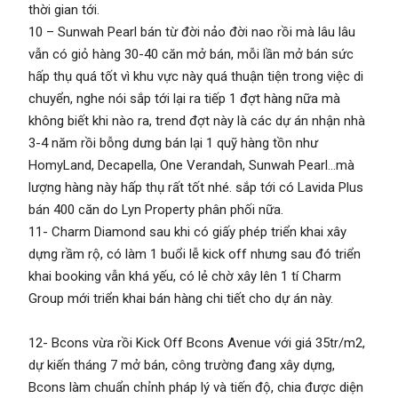
thời gian tới.
10 – Sunwah Pearl bán từ đời nảo đời nao rồi mà lâu lâu
vẫn có giỏ hàng 30-40 căn mở bán, mỗi lần mở bán sức
hấp thụ quá tốt vì khu vực này quá thuận tiện trong việc di
chuyển, nghe nói sắp tới lại ra tiếp 1 đợt hàng nữa mà
không biết khi nào ra, trend đợt này là các dự án nhận nhà
3-4 năm rồi bỗng dưng bán lại 1 quỹ hàng tồn như
HomyLand, Decapella, One Verandah, Sunwah Pearl…mà
lượng hàng này hấp thụ rất tốt nhé. sắp tới có Lavida Plus
bán 400 căn do Lyn Property phân phối nữa.
11- Charm Diamond sau khi có giấy phép triển khai xây
dựng rầm rộ, có làm 1 buổi lễ kick off nhưng sau đó triển
khai booking vẫn khá yếu, có lẻ chờ xây lên 1 tí Charm
Group mới triển khai bán hàng chi tiết cho dự án này.
12- Bcons vừa rồi Kick Off Bcons Avenue với giá 35tr/m2,
dự kiến tháng 7 mở bán, công trường đang xây dựng,
Bcons làm chuẩn chỉnh pháp lý và tiến độ, chia được diện