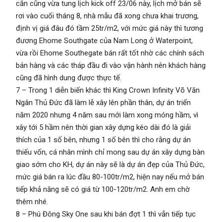
căn cũng vừa tung lịch kick off 23/06 này, lịch mở bán sẽ
rơi vào cuối tháng 8, nhà mẫu đã xong chưa khai trương,
định vị giá đâu đó tầm 25tr/m2, với mức giá này thì tương
đương Ehome Southgate của Nam Long ở Waterpoint,
vừa rồi Ehome Southegate bán rất tốt nhờ các chính sách
bán hàng và các tháp đầu đi vào vận hành nên khách hàng
cũng đã hình dung được thực tế.
7 – Trong 1 diễn biến khác thì King Crown Infinity Võ Văn
Ngân Thủ Đức đã làm lễ xây lên phần thân, dự án triển
năm 2020 nhưng 4 năm sau mới làm xong móng hầm, vì
xây tới 5 hầm nên thời gian xây dựng kéo dài đó là giải
thích của 1 số bên, nhưng 1 số bên thì cho rằng dự án
thiếu vốn, cá nhân mình chỉ mong sau dự án xây dựng bàn
giao sớm cho KH, dự án này sẽ là dự án đẹp của Thủ Đức,
mức giá bán ra lúc đầu 80-100tr/m2, hiện nay nếu mở bán
tiếp khả năng sẽ có giá từ 100-120tr/m2. Anh em chờ
thêm nhé.
8 – Phú Đông Sky One sau khi bán đợt 1 thì vẫn tiếp tục