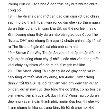
Phong còn có 1 tòa nhà ở dọc trục này nữa nhưng chưa
công bố.
18 – The Rivana đang mở bán các căn cuối với các chính
sách hổ trợ thanh toán, vừa rồi có dịp ghé vào tham quan
dự án thấy dự án bàn giao khá tốt, có thể nói hiện nay ở
Bình Dương chưa thấy dự án nào bàn giao qua được The
Rivana, CĐT mới nhưng làm cực kỳ chuẩn chỉnh, sắp tới sẽ
ra The Rivana 2 gần đó, cả nhà chờ xem nhé.
19 – Stown GateWay Thuận An vừa có chấp thuận đầu tư,
hiện dự án cũng chưa xây gì nhiều, các sàn vẫn đang triển
khai chạy tuy nhiên vẫn chưa có gì mạnh mẽ lắm.
20 – The Maris Vũng Tàu hiện tại đã có giấy phép xd khu
cao tầng và triển khai xây dựng, tên Alaric Tower đang
định vị tốt thì CĐT lại đổi tên làm việc tìm kiếm tên dự án
bị loạn, dự án này cực đẹp tổng thể có 23ha, có hồ bơi, bãi
biển riêng…tiện ích quá tốt, duy nhất ở Vũng Tàu có dự án
đẹp như vậy mà gần thành phố, muốn đẹp hơn thì ghé Hồ
Tràm nhưng lại khá xa trung tâm, tối tối đi chơi hơi khó.