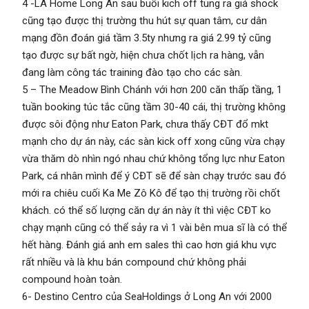
4 -LA Home Long An sau buổi kich off tung ra giá shock
cũng tạo được thị trường thu hút sự quan tâm, cư dân
mạng đồn đoán giá tầm 3.5ty nhưng ra giá 2.99 tỷ cũng
tạo được sự bất ngờ, hiện chưa chốt lịch ra hàng, vẫn
đang làm công tác training đào tạo cho các sàn.
5 – The Meadow Bình Chánh với hơn 200 căn thấp tầng, 1
tuần booking túc tắc cũng tầm 30-40 cái, thị trường không
được sôi động như Eaton Park, chưa thấy CĐT đổ mkt
mạnh cho dự án này, các sàn kick off xong cũng vừa chạy
vừa thăm dò nhìn ngó nhau chứ không tổng lực như Eaton
Park, cá nhân mình để ý CĐT sẽ để sàn chạy trước sau đó
mới ra chiêu cuối Ka Me Zô Kô để tạo thị trường rồi chốt
khách. có thể số lượng căn dự án này ít thì việc CĐT ko
chạy mạnh cũng có thể sảy ra vì 1 vài bên mua sĩ là có thể
hết hàng. Đánh giá anh em sales thì cao hơn giá khu vực
rất nhiều và là khu bán compound chứ không phải
compound hoàn toàn.
6- Destino Centro của SeaHoldings ở Long An với 2000