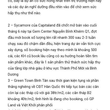
có, đây là dự án có sức nóng nhất trên thị trường hiện nay
và các dự án nghĩ dưỡng đều nhìn vào để chờ xem sức
hấp thụ như thế nào.
2 – Sycamore của Capitaland đã chốt mở bán vào cuối
tháng 6 này tại Gem Center Nguyễn Bỉnh Khiêm Q1, đợt
đầu mới book số lượng lên rất nhanh 300 sau 2-3 tuần
chạy, sau đó chậm dần đều, hiện trang dự án vẫn tích cực
xây dựng, số booking hiện nay theo mình là khoảng 500
cái, các KH cũ book lâu cũng có xu hướng hoàn tiền tìm
sản phẩm khác, đây là 1 sản phẩm thử thách sức hấp thụ
của tầng lớp nhà giàu ở khu vực Thành Phố Mới và Bình
Dương
3 – Green Town Bình Tân sau thời gian kiện tụng và phần
thắng nghiêng về CĐT Hàn Quốc thì tiếp tục bán các căn
còn lại các tháp cũ với giá 38tr/m2, các căn tháp B2
khoảng 40tr/m2, tình hình là đang cho booking, có GP
Land và Việt Khởi phân phối