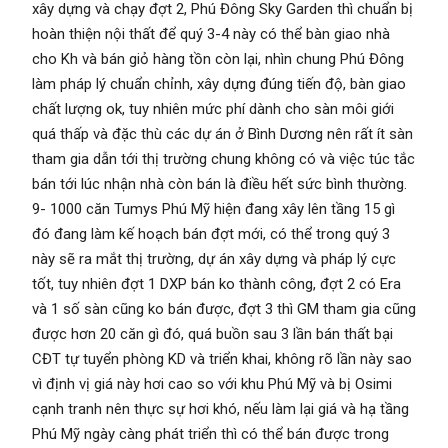
xây dựng và chạy đợt 2, Phú Đông Sky Garden thì chuẩn bị
hoàn thiện nội thất để quý 3-4 này có thể bàn giao nhà
cho Kh và bán giỏ hàng tồn còn lại, nhìn chung Phú Đông
làm pháp lý chuẩn chỉnh, xây dựng đúng tiến độ, bàn giao
chất lượng ok, tuy nhiên mức phí dành cho sàn môi giới
quá thấp và đặc thù các dự án ở Bình Dương nên rất ít sàn
tham gia dẫn tới thị trường chung không có và việc túc tắc
bán tới lúc nhận nhà còn bán là điều hết sức bình thường.
9- 1000 căn Tumys Phú Mỹ hiện đang xây lên tầng 15 gì
đó đang làm kế hoạch bán đợt mới, có thể trong quý 3
này sẽ ra mắt thị trường, dự án xây dựng và pháp lý cực
tốt, tuy nhiên đợt 1 DXP bán ko thành công, đợt 2 có Era
và 1 số sàn cũng ko bán được, đợt 3 thì GM tham gia cũng
được hơn 20 căn gì đó, quá buồn sau 3 lần bán thất bại
CĐT tự tuyển phòng KD và triển khai, không rõ lần này sao
vì định vị giá này hơi cao so với khu Phú Mỹ và bị Osimi
cạnh tranh nên thực sự hơi khó, nếu làm lại giá và hạ tầng
Phú Mỹ ngày càng phát triển thì có thể bán được trong