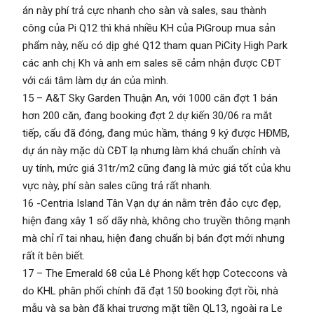
án này phí trả cực nhanh cho sàn và sales, sau thành
công của Pi Q12 thì khá nhiều KH của PiGroup mua sản
phẩm này, nếu có dịp ghé Q12 tham quan PiCity High Park
các anh chị Kh và anh em sales sẽ cảm nhận được CĐT
với cái tâm làm dự án của mình.
15 – A&T Sky Garden Thuận An, với 1000 căn đợt 1 bán
hơn 200 căn, đang booking đợt 2 dự kiến 30/06 ra mắt
tiếp, cẩu đã đóng, đang múc hầm, tháng 9 ký được HĐMB,
dự án này mặc dù CĐT lạ nhưng làm khá chuẩn chỉnh và
uy tính, mức giá 31tr/m2 cũng đang là mức giá tốt của khu
vực này, phí sàn sales cũng trả rất nhanh.
16 -Centria Island Tân Vạn dự án nằm trên đảo cực đẹp,
hiện đang xây 1 số dãy nhà, không cho truyền thông mạnh
mà chỉ rĩ tai nhau, hiện đang chuẩn bị bán đợt mới nhưng
rất ít bên biết.
17 – The Emerald 68 của Lê Phong kết hợp Coteccons và
do KHL phân phối chính đã đạt 150 booking đợt rồi, nhà
mẫu và sa bàn đã khai trương mặt tiền QL13, ngoài ra Le