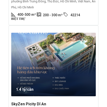
phường Bình Trưng Đông, Thủ Đức, Hồ Chí Minh, Việt Nam, An
Phú, Hồ Chí Minh
400-500
m²
200 - 300
m²
42214
BIỆT THỰ
1.4 tỷ/căn
SkyZen Picity Dĩ An