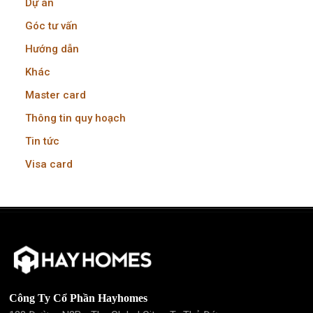
Dự án
Góc tư vấn
Hướng dẫn
Khác
Master card
Thông tin quy hoạch
Tin tức
Visa card
Công Ty Cổ Phần Hayhomes