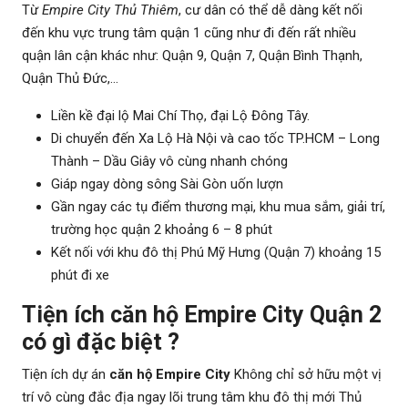
Từ
Empire City Thủ Thiêm
, cư dân có thể dễ dàng kết nối
đến khu vực trung tâm quận 1 cũng như đi đến rất nhiều
quận lân cận khác như: Quận 9, Quận 7, Quận Bình Thạnh,
Quận Thủ Đức,…
Liền kề đại lộ Mai Chí Thọ, đại Lộ Đông Tây.
Di chuyển đến Xa Lộ Hà Nội và cao tốc TP.HCM – Long
Thành – Dầu Giây vô cùng nhanh chóng
Giáp ngay dòng sông Sài Gòn uốn lượn
Gần ngay các tụ điểm thương mại, khu mua sắm, giải trí,
trường học quận 2 khoảng 6 – 8 phút
Kết nối với khu đô thị Phú Mỹ Hưng (Quận 7) khoảng 15
phút đi xe
Tiện ích
căn hộ Empire City Quận 2
có gì đặc biệt ?
Tiện ích dự án
căn hộ Empire City
Không chỉ sở hữu một vị
trí vô cùng đắc địa ngay lõi trung tâm khu đô thị mới Thủ