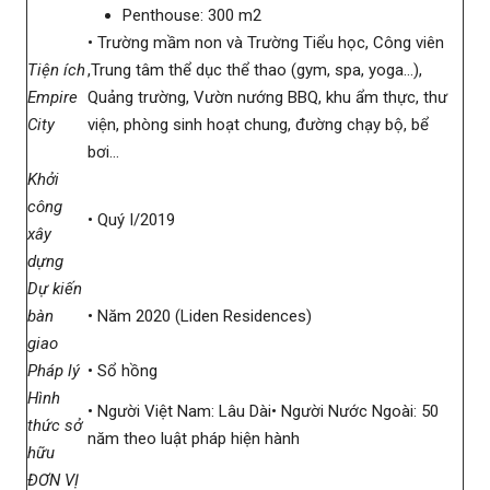
Penthouse: 300 m2
• Trường mầm non và Trường Tiểu học, Công viên
Tiện ích
,Trung tâm thể dục thể thao (gym, spa, yoga…),
Empire
Quảng trường, Vườn nướng BBQ, khu ẩm thực, thư
City
viện, phòng sinh hoạt chung, đường chạy bộ, bể
bơi…
Khởi
công
• Quý I/2019
xây
dựng
Dự kiến
bàn
• Năm 2020 (Liden Residences)
giao
Pháp lý
• Sổ hồng
Hình
• Người Việt Nam: Lâu Dài• Người Nước Ngoài: 50
thức sở
năm theo luật pháp hiện hành
hữu
ĐƠN VỊ