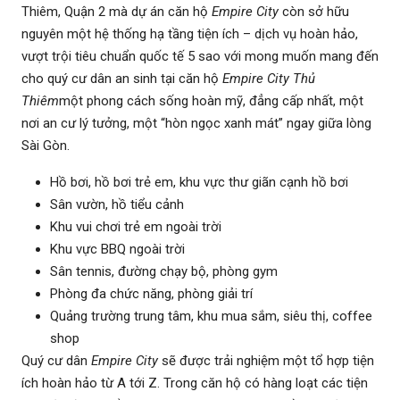
Thiêm, Quận 2 mà dự án căn hộ
Empire City
còn sở hữu
nguyên một hệ thống hạ tầng tiện ích – dịch vụ hoàn hảo,
vượt trội tiêu chuẩn quốc tế 5 sao với mong muốn mang đến
cho quý cư dân an sinh tại căn hộ
Empire City Thủ
Thiêm
một phong cách sống hoàn mỹ, đẳng cấp nhất, một
nơi an cư lý tưởng, một “hòn ngọc xanh mát” ngay giữa lòng
Sài Gòn.
Hồ bơi, hồ bơi trẻ em, khu vực thư giãn cạnh hồ bơi
Sân vườn, hồ tiểu cảnh
Khu vui chơi trẻ em ngoài trời
Khu vực BBQ ngoài trời
Sân tennis, đường chạy bộ, phòng gym
Phòng đa chức năng, phòng giải trí
Quảng trường trung tâm, khu mua sắm, siêu thị, coffee
shop
Quý cư dân
Empire City
sẽ được trải nghiệm một tổ hợp tiện
ích hoàn hảo từ A tới Z. Trong căn hộ có hàng loạt các tiện