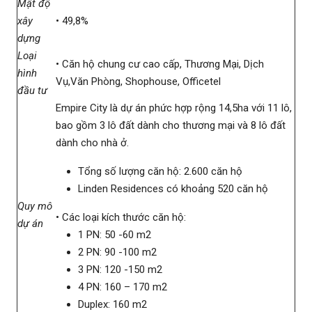
Mật độ
xây
• 49,8%
dựng
Loại
• Căn hộ chung cư cao cấp, Thương Mại, Dịch
hình
Vụ,Văn Phòng, Shophouse, Officetel
đầu tư
Empire City là dự án phức hợp rộng 14,5ha với 11 lô,
bao gồm 3 lô đất dành cho thương mại và 8 lô đất
dành cho nhà ở.
Tổng số lượng căn hộ: 2.600 căn hộ
Linden Residences có khoảng 520 căn hộ
Quy mô
• Các loại kích thước căn hộ:
dự án
1 PN: 50 -60 m2
2 PN: 90 -100 m2
3 PN: 120 -150 m2
4 PN: 160 – 170 m2
Duplex: 160 m2