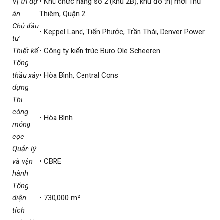
Vị trí dự
• Khu chức năng số 2 (khu 2B), khu đô thị mới Thủ
án
Thiêm, Quận 2.
Chủ đầu
• Keppel Land, Tiến Phước, Trần Thái, Denver Power
tư
Thiết kế
• Công ty kiến trúc Buro Ole Scheeren
Tổng
thầu xây
• Hòa Bình, Central Cons
dựng
Thi
công
• Hòa Bình
móng
cọc
Quản lý
và vận
• CBRE
hành
Tổng
diện
• 730,000 m²
tích