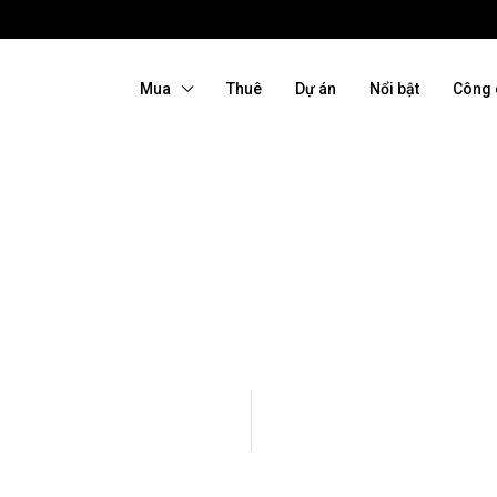
Mua
Thuê
Dự án
Nổi bật
Công 