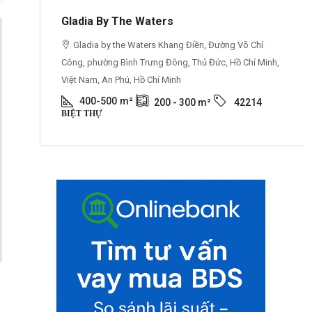
i
Gladia By The Waters
iệt
Gladia by the Waters Khang Điền, Đường Võ Chí
Công, phường Bình Trưng Đông, Thủ Đức, Hồ Chí Minh,
Việt Nam, An Phú, Hồ Chí Minh
400-500
m²
200 - 300
m²
42214
BIỆT THỰ