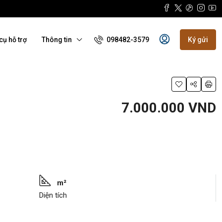
098482-3579
cụ hỗ trợ
Thông tin
Ký gửi
7.000.000 VND
m²
Diện tích