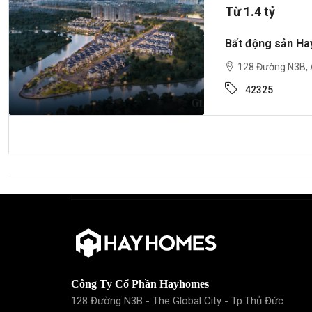
Từ 1.4 tỷ
Bất động sản Ha
128 Đường N3B, A
42325
Công Ty Cổ Phần Hayhomes
128 Đường N3B - The Global City - Tp.Thủ Đức