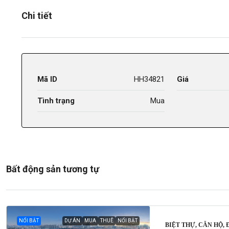
Chi tiết
Mã ID
HH34821
Giá
Tình trạng
Mua
Bất động sản tương tự
NỔI BẬT
DỰ ÁN
MUA
THUÊ
NỔI BẬT
BIỆT THỰ, CĂN HỘ,