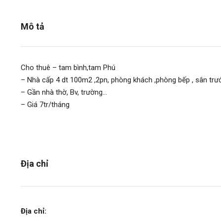
Mô tả
Cho thuê – tam bình,tam Phú
– Nhà cấp 4 dt 100m2 ,2pn, phòng khách ,phòng bếp , sân trướ
– Gần nhà thờ, Bv, trường…
– Giá 7tr/tháng
Địa chỉ
1.4 tỷ/căn
Địa chỉ: