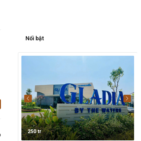
Nổi bật
250 tr
m