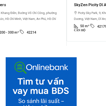
SkyZen Picity Dĩ An
Picity Sky Park, 9, Khu Phố Nhị Đồng 2, An Bình, Dĩ An, Bình
Dương, Việt Nam, Dĩ An, Bình Dương, Hồ Chí Minh
50
m²
42179
CĂN HỘ