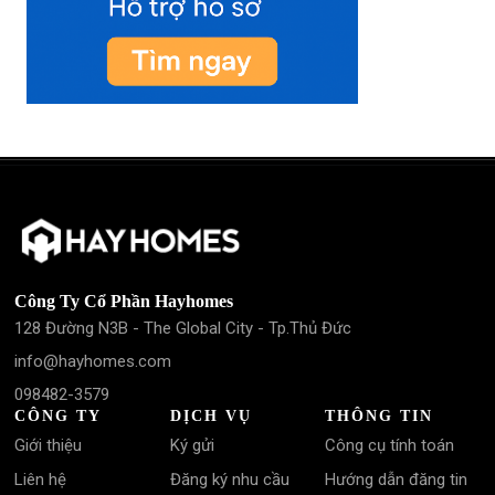
Công Ty Cổ Phần Hayhomes
128 Đường N3B - The Global City - Tp.Thủ Đức
info@hayhomes.com
098482-3579
CÔNG TY
DỊCH VỤ
THÔNG TIN
Giới thiệu
Ký gửi
Công cụ tính toán
Liên hệ
Đăng ký nhu cầu
Hướng dẫn đăng tin
Cơ hội nghề nghiệp
Hợp tác đối tác
Đăng nhập