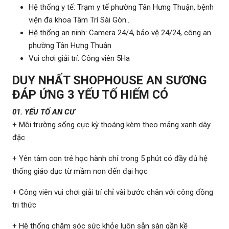
Hệ thống y tế: Trạm y tế phường Tân Hưng Thuận, bệnh
viện đa khoa Tâm Trí Sài Gòn…
Hệ thống an ninh: Camera 24/4, bảo vệ 24/24, công an
phường Tân Hưng Thuận
Vui chơi giải trí: Công viên 5Ha
DUY NHẤT SHOPHOUSE AN SƯƠNG
ĐÁP ỨNG 3 YẾU TỐ HIẾM CÓ
01. YẾU TỐ AN CƯ
+ Môi trường sống cực kỳ thoáng kèm theo mảng xanh dày
đặc
+ Yên tâm con trẻ học hành chỉ trong 5 phút có đầy đủ hệ
thống giáo dục từ mầm non đến đại học
+ Công viên vui chơi giải trí chỉ vài bước chân với công đồng
tri thức
+ Hệ thống chăm sóc sức khỏe luôn sẵn sàn gần kề