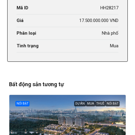
Mã ID
HH28217
Giá
17.500.000.000 VND
Phân loại
Nhà phố
Tình trạng
Mua
Bất động sản tương tự
NỔI BẬT
DỰ ÁN
MUA
THUÊ
NỔI BẬT