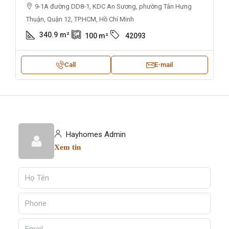
9-1A đường DD8-1, KDC An Sương, phường Tân Hưng
Thuận, Quận 12, TP.HCM, Hồ Chí Minh
340.9
m²
100
m²
42093
Call
E-mail
Hayhomes Admin
Xem tin