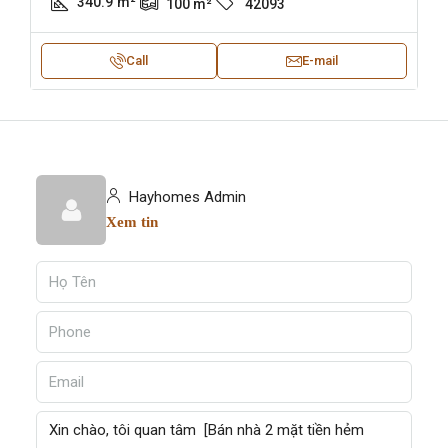
340.9
m²
100
m²
42093
Call
E-mail
Hayhomes Admin
Xem tin