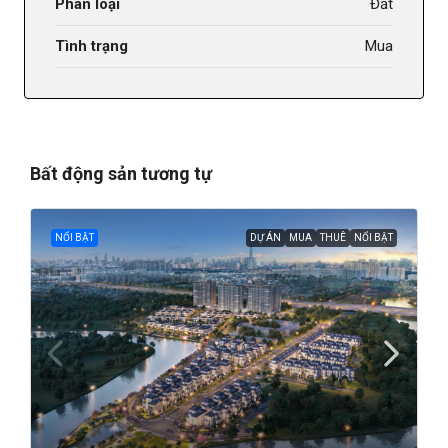
Phân loại
Đất
Tình trạng
Mua
Bất động sản tương tự
NỔI BẬT
DỰ ÁN
MUA
THUÊ
NỔI BẬT