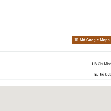
Bất động sản Hayhomes đang triển kha
2, An Bình, Dĩ
128 Đường N3B, An Phú, Thủ Đức, Hồ Chí Minh, V
Dương, Hồ Chí
Nam
42325
BIỆT THỰ, CĂN HỘ, ĐẤT, NHÀ PHỐ, SHOPHOUSE
Mở Google Maps
Hồ Chí Min
Tp.Thủ Đứ