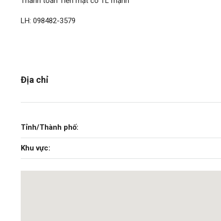
Thanh toán Tiền mặt có TL mạnh
SkyZen Picity Dĩ An
LH: 098482-3579
Picity Sky Park, 9, Khu Phố Nhị Đồng 
An, Bình Dương, Việt Nam, Dĩ An, Bình 
Minh
50
m²
42179
Địa chỉ
CĂN HỘ
Tỉnh/Thành phố:
Khu vực: