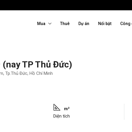
Mua
Thuê
Dự án
Nổi bật
Công 
 (nay TP Thủ Đức)
m, Tp.Thủ Đức, Hồ Chí Minh
m²
Diện tích