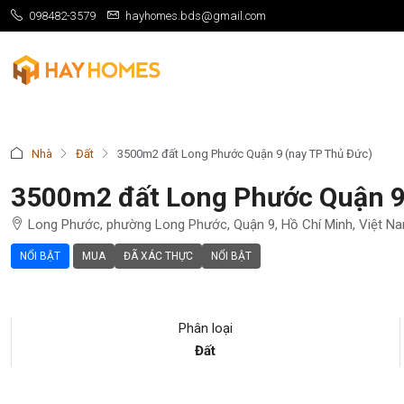
098482-3579
hayhomes.bds@gmail.com
Nhà
Đất
3500m2 đất Long Phước Quận 9 (nay TP Thủ Đức)
3500m2 đất Long Phước Quận 9
Long Phước, phường Long Phước, Quận 9, Hồ Chí Minh, Việt Na
NỔI BẬT
MUA
ĐÃ XÁC THỰC
NỔI BẬT
Phân loại
Đất