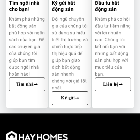
Tìm ngôi nhà
Ký gửi bất
Đầu tư bất
cho bạn!
động sản
động sản
Khám phá những
Đội ngũ chuyên
Khám phá cơ hội
bất động sản
gia của chúng tôi
đầu tư tiềm năng
phù hợp với ngân
sử dụng sự hiểu
với lợi nhuận
sách của bạn. Để
biết thị trường và
cao. Chúng tôi
các chuyên gia
chiến lược tiếp
kết nối bạn với
của chúng tôi
thị hiệu quả để
những bất động
giúp bạn tìm
giúp bạn giao
sản phù hợp với
được ngôi nhà
dịch bất động
mục tiêu của
hoàn hảo!
sản nhanh
bạn.
chóng với giá tốt
Tìm nhà
Liên hệ
nhất.
Ký gửi