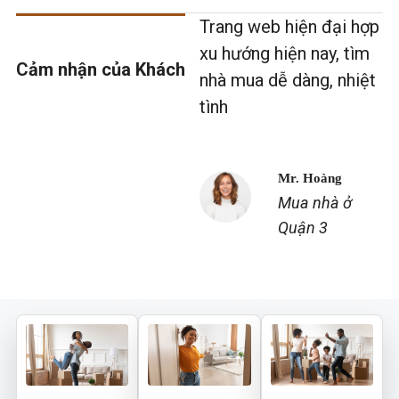
Cần những đối tác đáng
Trang web hiện đại hợp
N
tin như vậy để giao dịch
xu hướng hiện nay, tìm
n
Cảm nhận của Khách
nhà mua dễ dàng, nhiệt
tình
Mrs. Xuân
GĐ 1 công ty về
XNK
Mr. Hoàng
Mua nhà ở
Quận 3