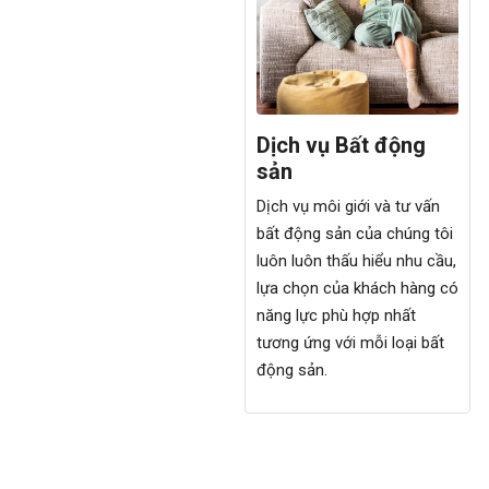
Phát triển dự án Bất
Dịch vụ Bất động
động sản
sản
Chúng tôi nhận dự án và lên
Dịch vụ môi giới và tư vấn
phương án marketing,
bất động sản của chúng tôi
phương án bán hàng tổng
luôn luôn thấu hiểu nhu cầu,
thể. Xây dựng chiến lượng
lựa chọn của khách hàng có
nhân sự
năng lực phù hợp nhất
tương ứng với mỗi loại bất
động sản.